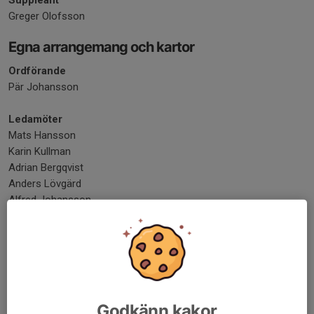
Suppleant
Greger Olofsson
Egna arrangemang och kartor
Ordförande
Pär Johansson
Ledamöter
Mats Hansson
Karin Kullman
Adrian Bergqvist
Anders Lövgärd
Alfred Johansson
Kommunikation och ekonomi
Ordförande
-
Ledamöter
Godkänn kakor