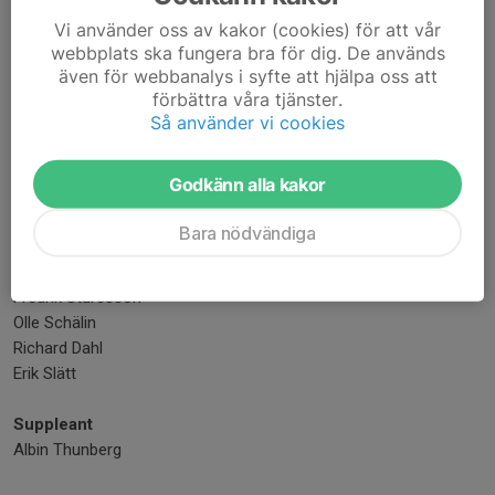
Lars-Olof Svalin
Vi använder oss av kakor (cookies) för att vår
Ros-Marie Svalin
webbplats ska fungera bra för dig. De används
Monika Nilsson
även för webbanalys i syfte att hjälpa oss att
förbättra våra tjänster.
Träning och Tävling
Så använder vi cookies
Ordförande
-
Godkänn alla kakor
Ledamöter
Bara nödvändiga
Ellinor Johansson
Johan Uneman
Fredrik Sturesson
Olle Schälin
Richard Dahl
Erik Slätt
Suppleant
Albin Thunberg