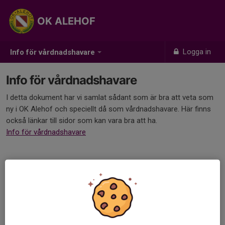
OK ALEHOF
Logga in
Info för vårdnadshavare
Info för vårdnadshavare
I detta dokument har vi samlat sådant som är bra att veta som
ny i OK Alehof och speciellt då som vårdnadshavare. Här finns
också länkar till sidor som kan vara bra att ha.
Info för vårdnadshavare