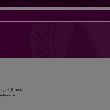
ljunga 6-8 mars.
medlemmar.
ri.