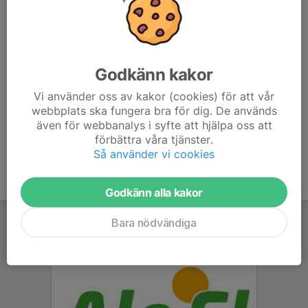
förbokas till Skidome. Vid
inställd gruppträning meddelas detta till Skidome.
Under högsäsong mellan oktober-februari kan gruppträningar
för vuxna bokas från
kl 19:30 måndag-torsdag. Tillåtelse att arrangera gruppträningar
Godkänn kakor
för vuxna innan kl 19:30
måndag-torsdag kan ges om plats finns i skidhallen.
Vi använder oss av kakor (cookies) för att vår
webbplats ska fungera bra för dig. De används
även för webbanalys i syfte att hjälpa oss att
Skidome
förbättra våra tjänster.
Så använder vi cookies
Godkänn alla kakor
Bara nödvändiga