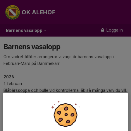
OK ALEHOF
Logga in
Barnens vasalopp
Barnens vasalopp
Om vädret tillåter arrangerar vi varje år barnens vasalopp i
Februari-Mars på Dammekärr.
2026
1 februari
Blåbärssoppa och bulle vid kontrollerna, åk så många varv du vill.
Medalj och diplom till alla,
Föräldrar får gärna stötta de små runt spåret.
Skidutrustning finns att låna.
2021 Barnens vasalopp