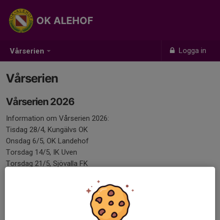
OK ALEHOF
Logga in
Vårserien
Vårserien
Vårserien 2026
Information om Vårserien 2026:
Tisdag 28/4, Kungälvs OK
Onsdag 6/5, OK Landehof
Torsdag 14/5, IK Uven
Torsdag 21/5, Sjövalla FK
Lördag 6/6, OK Alehof
Vad är Vårserien
Vårserien 2026 Inbjudan