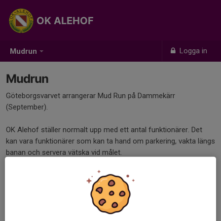
OK ALEHOF
Logga in
Mudrun
Mudrun
Göteborgsvarvet arrangerar Mud Run på Dammekärr
(September).
OK Alehof ställer normalt upp med ett antal funktionärer. Det
kan vara funktionärer som kan ta hand om parkering, vakta längs
banan och servera vätska vid målet.
Göteborsvarvet ersätter klubben på samma sätt som när vi är
med som arrangörer för Göteborgsvarvet.
Kan du vara med och hjälpa till? Kontakta Danne, 070-6609870
eller via mail till kansliet@alehof.se