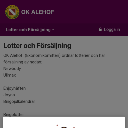
OK ALEHOF
Logga in
Lotter och Försäljning
Lotter och Försäljning
OK Alehof (Ekonomikomittén) ordnar lotterier och har
försäljning av nedan:
Newbody
Ullmax
Enjoyhäften
Joyna
Bingojulkalendrar
Bingolotter
Bingolotter går att köpa som digitala lotter
här
(gynnar föreningen precis som vid vanliga bingolotter)