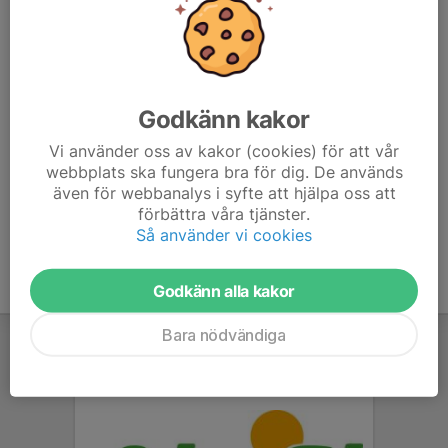
Dragna vinster i lotterier aviseras under allmänna nyheter på
hemsidan.
Ekonomikomittén:
Godkänn kakor
Lars-Olof Svalin
Ros-Marie Svalin
Vi använder oss av kakor (cookies) för att vår
Monika Nilsson
webbplats ska fungera bra för dig. De används
även för webbanalys i syfte att hjälpa oss att
Kontaktas via mail till kansliet@alehof.se
förbättra våra tjänster.
Så använder vi cookies
Godkänn alla kakor
Bara nödvändiga