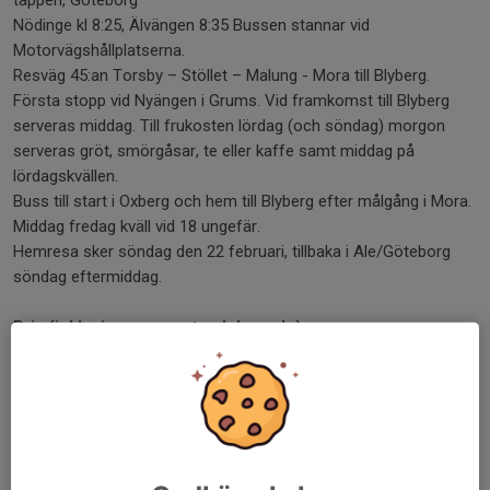
tappen, Göteborg
Nödinge kl 8:25, Älvängen 8:35 Bussen stannar vid
Motorvägshållplatserna.
Resväg 45:an Torsby – Stöllet – Malung - Mora till Blyberg.
Första stopp vid Nyängen i Grums. Vid framkomst till Blyberg
serveras middag. Till frukosten lördag (och söndag) morgon
serveras gröt, smörgåsar, te eller kaffe samt middag på
lördagskvällen.
Buss till start i Oxberg och hem till Blyberg efter målgång i Mora.
Middag fredag kväll vid 18 ungefär.
Hemresa sker söndag den 22 februari, tillbaka i Ale/Göteborg
söndag eftermiddag.
Pris (inklusive resa, mat och boende):
2000:- för medlemmar i OK Alehof
2400:- för icke-medlemmar
Prishöjning pga höjt pris för bussen
Anmälningsavgift
500:- betalas vid anmälan
Anmälan till mejl vasaloppsveckan@alehof.se