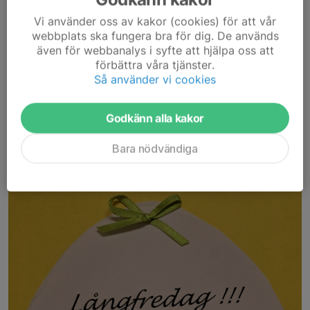
Läs mer
Vi använder oss av kakor (cookies) för att vår
webbplats ska fungera bra för dig. De används
Extra årsmöte
även för webbanalys i syfte att hjälpa oss att
förbättra våra tjänster.
13 mar, 10:40
0 kommentarer
Så använder vi cookies
Extra årsmöte 14 april
Läs mer
Godkänn alla kakor
Bara nödvändiga
Långfredag på Dammekärr!
12 mar, 23:02
0 kommentarer