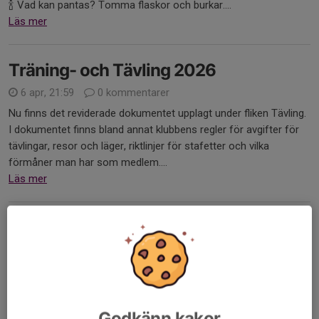
🍾 Vad kan pantas? Tomma flaskor och burkar....
Läs mer
Träning- och Tävling 2026
6 apr, 21:59
0 kommentarer
Nu finns det reviderade dokumentet upplagt under fliken Tävling.
I dokumentet finns bland annat klubbens regler för avgifter för
tävlingar, resor och läger, riktlinjer för stafetter och vilka
förmåner man har som medlem....
Läs mer
Försäljning Newbody
6 apr, 18:49
0 kommentarer
Försäljning 2 april-30 april. OBS ändrad slutdatum!
Stötta föreningen genom att handla själv och sälja till vänner.
Mer info
här.
Godkänn kakor