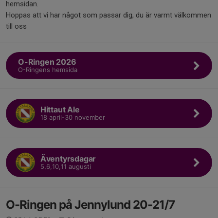
hemsidan.
Hoppas att vi har något som passar dig, du är varmt välkommen
till oss
O-Ringen 2026
O-Ringens hemsida
Hittaut Ale
18 april-30 november
Äventyrsdagar
5,6,10,11 augusti
O-Ringen på Jennylund 20-21/7