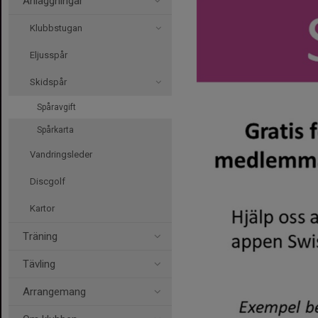
Anläggningar
Klubbstugan
Eljusspår
Skidspår
Spåravgift
Spårkarta
Vandringsleder
Discgolf
Kartor
Träning
Tävling
Arrangemang