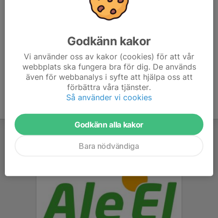
Risveden, Kroksjön:
https://goo.gl/maps/p9Xbtsms73MWwfiB9
Godkänn kakor
Risveden,
Vi använder oss av kakor (cookies) för att vår
webbplats ska fungera bra för dig. De används
Ljusevattnet:
https://goo.gl/maps/Pegs7iFAKqEPQW3E7
även för webbanalys i syfte att hjälpa oss att
förbättra våra tjänster.
Så använder vi cookies
Godkänn alla kakor
Bara nödvändiga