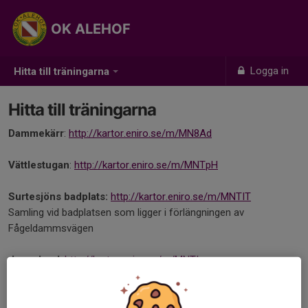
OK ALEHOF
Logga in
Hitta till träningarna
Hitta till träningarna
Dammekärr
:
http://kartor.eniro.se/m/MN8Ad
Vättlestugan
:
http://kartor.eniro.se/m/MNTpH
Surtesjöns badplats:
http://kartor.eniro.se/m/MNTIT
Samling vid badplatsen som ligger i förlängningen av
Fågeldammsvägen
Jennylund
:
http://kartor.eniro.se/m/MNTIy
Mollsjön:
http://kartor.eniro.se/m/MNTaB
Samling vid södra delen av sjön, där vägen går ända intill vattnet