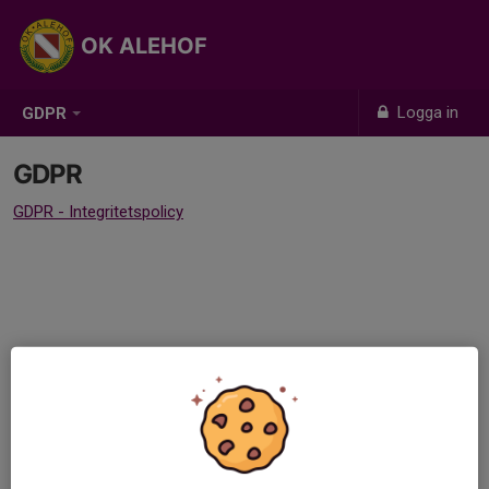
OK ALEHOF
Logga in
GDPR
GDPR
GDPR - Integritetspolicy