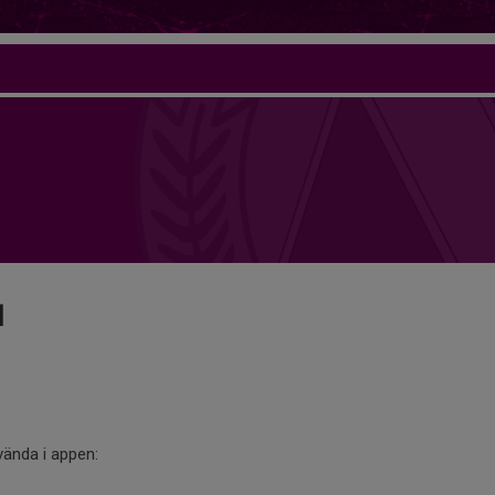
l
vända i appen: