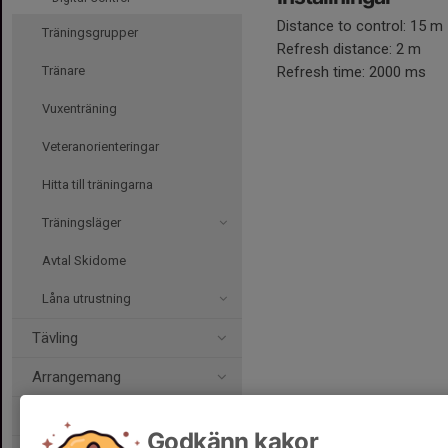
Distance to control: 15 m
Träningsgrupper
Refresh distance: 2 m
Tränare
Refresh time: 2000 ms
Vuxenträning
Veteranorienteringar
Hitta till träningarna
Träningsläger
Avtal Skidome
Låna utrustning
Tävling
Arrangemang
Om klubben
Godkänn kakor