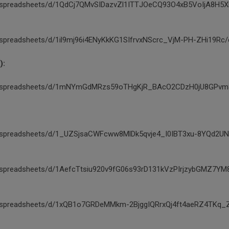
m/spreadsheets/d/1QdCj7QMvSIDazvZl1ITTJOeCQ93O4xB5VoIjA8H5XR
/spreadsheets/d/1il9mj96i4ENyKkKG1SIfrvxNScrc_VjM-PH-ZHi19Rc/
):
om/spreadsheets/d/1mNYmGdMRzs59oTHgKjR_BAcO2CDzH0jU8GPvm8
m/spreadsheets/d/1_UZSjsaCWFcww8MlDk5qvje4_I0IBT3xu-8YQd2UN
/spreadsheets/d/1AefcTtsiu920v9fG06s93rD131kVzPIrjzybGMZ7YM8
m/spreadsheets/d/1xQB1o7GRDeMMkm-2BjggIQRrxQj4ft4aeRZ4TKq_Z