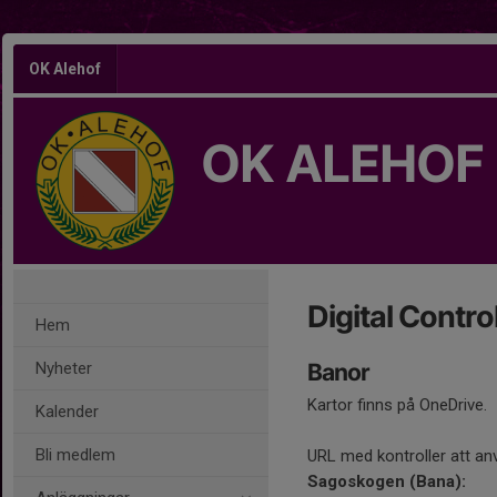
OK Alehof
OK ALEHOF
Digital Contro
Hem
Nyheter
Banor
Kartor finns på OneDrive.
Kalender
Bli medlem
URL med kontroller att an
Sagoskogen (Bana):