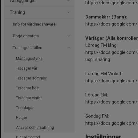
Anläggningar
https://docs.google.co
Träning
Dammekärr (Bana):
https://docs.google.com
Info för vårdnadshavare
Börja orientera
Vårläger (Alla kontroller
Lördag FM lång:
Träningstillfällen
https://docs.google.c
Måndagsstyrka
usp=sharing
Tisdagar vår
Lördag FM Violett:
Tisdagar sommar
https://docs.google.co
Tisdagar höst
Lördag EM:
Tisdagar vinter
https://docs.google.com
Torsdagar
Söndag FM:
Helger
https://docs.google.co
Ansvar och utsättning
Inställningar
Digital Control