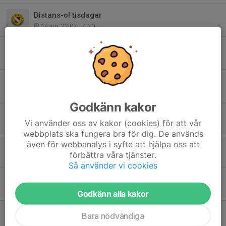
Distans-ol tisdagar
14 jun, 23:07
0
Panta mera!
4 jun, 22:39
0
Träning- och Tävling 2026
6 apr, 21:59
0
Godkänn kakor
Försäljning Newbody
Vi använder oss av kakor (cookies) för att vår
6 apr, 18:49
0
webbplats ska fungera bra för dig. De används
även för webbanalys i syfte att hjälpa oss att
Extra årsmöte
förbättra våra tjänster.
13 mar, 10:40
0
Så använder vi cookies
Långfredag på Dammekärr!
12 mar, 23:02
0
Godkänn alla kakor
Klubbshopen är nu öppen till 25/3
Bara nödvändiga
12 mar, 19:56
0