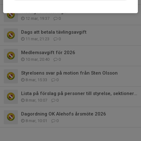
Tisdagsorienteringar
12 mar, 19:37
0
Dags att betala tävlingsavgift
11 mar, 21:23
0
Medlemsavgift för 2026
10 mar, 20:40
0
Styrelsens svar på motion från Sten Olsson
8 mar, 15:33
0
Lista på förslag på personer till styrelse, sektioner och kommittéer
8 mar, 10:07
0
Dagordning OK Alehofs årsmöte 2026
8 mar, 10:01
0