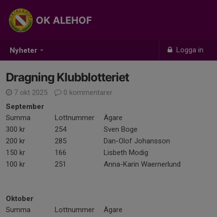
OK ALEHOF
Logga in
Nyheter
Dragning Klubblotteriet
7 okt 2025
0 kommentarer
September
Summa
Lottnummer
Ägare
300 kr
254
Sven Boge
200 kr
285
Dan-Olof Johansson
150 kr
166
Lisbeth Modig
100 kr
251
Anna-Karin Waernerlund
Oktober
Summa
Lottnummer
Ägare