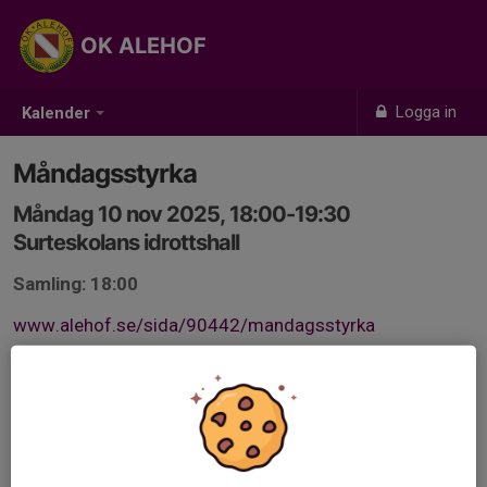
OK ALEHOF
Logga in
Kalender
Måndagsstyrka
Måndag 10 nov 2025, 18:00-19:30
Surteskolans idrottshall
Samling: 18:00
www.alehof.se/sida/90442/mandagsstyrka