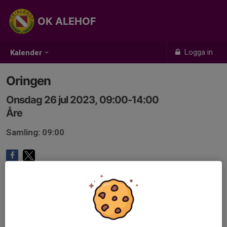
OK ALEHOF
Logga in
Kalender
Oringen
Onsdag 26 jul 2023, 09:00-14:00
Åre
Samling: 09:00